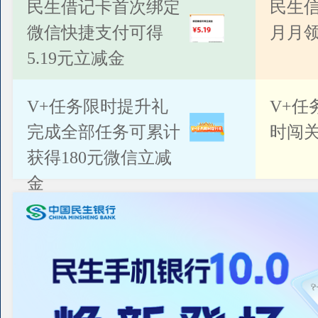
公告
民生借记卡首次绑定
民生
微信快捷支付可得
月月
5.19元立减金
V+任务限时提升礼
V+任
完成全部任务可累计
时闯关
获得180元微信立减
金