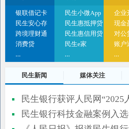
银联借记卡
民生小微App
企业
民生安心存
民生惠抵押贷
现金
跨境理财通
民生惠信用贷
对公
消费贷
民生e家
账户
...
...
...
民生新闻
媒体关注
民生银行获评人民网“2025
民生银行科技金融案例入选“2025人民