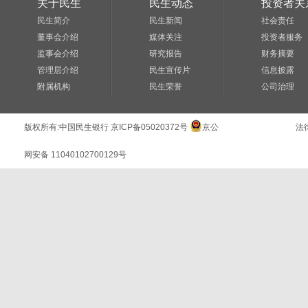
关于民生
民生动态
投资者关
民生简介
民生新闻
社会责任
董事会介绍
媒体关注
投资者服务
监事会介绍
研究报告
财务摘要
管理层介绍
民生宣传片
信息披露
附属机构
民生荣誉
公司治理
版权所有:
中国民生银行
京ICP备05020372号
京公
法
网安备 11040102700129号