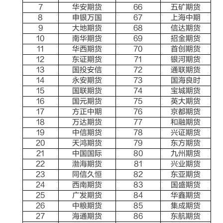
7
华安期货
66
五矿期货
8
申银万国
67
上海中期
9
大地期货
68
信达期货
10
南华期货
69
招金期货
11
华西期货
70
首创期货
12
东证期货
71
银河期货
13
国投安信
72
通联期货
14
永安期货
73
国海良时
15
国联期货
74
宝城期货
16
国元期货
75
英大期货
17
方正中期
76
京都期货
18
万达期货
77
和融期货
19
中信期货
78
兴证期货
20
天鸿期货
79
东方期货
21
中国国际
80
九州期货
22
渤海期货
81
兴业期货
23
同信久恒
82
东亚期货
24
西南期货
83
国盛期货
25
广发期货
84
华鑫期货
26
中粮期货
85
集成期货
27
海通期货
86
东航期货