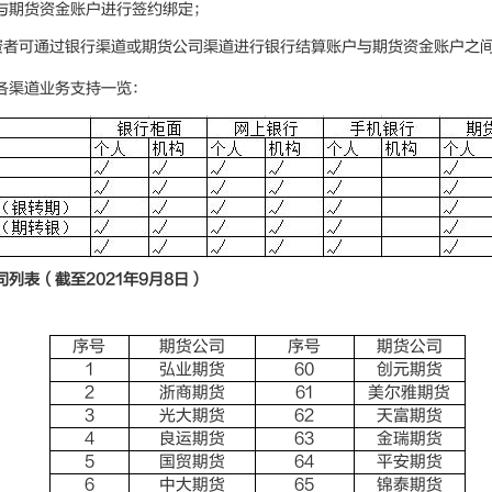
与期货资金账户进行签约绑定；
资者可通过银行渠道或期货公司渠道进行银行结算账户与期货资金账户之
各渠道业务支持一览：
列表（截至2021年9月8日）
序号
期货公司
序号
期货公司
1
弘业期货
60
创元期货
2
浙商期货
61
美尔雅期货
3
光大期货
62
天富期货
4
良运期货
63
金瑞期货
5
国贸期货
64
平安期货
6
中大期货
65
锦泰期货