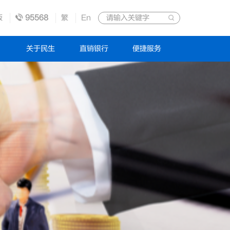
版
95568
繁
En
关于民生
直销银行
便捷服务