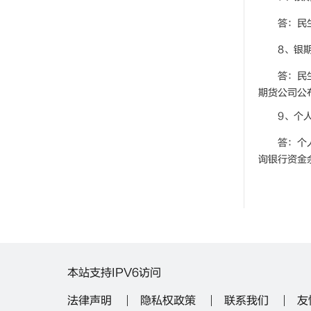
答：民
8、银
答：民
期货公司公
9、个
答：个
询银行资金
本站支持IPV6访问
法律声明
隐私权政策
联系我们
友