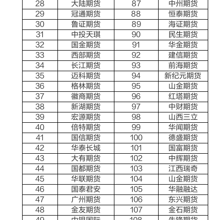
28
大陆期货
87
中州期货
29
冠通期货
88
恒泰期货
30
鲁证期货
89
海证期货
31
中投天琪
90
民生期货
32
国金期货
91
华金期货
33
西部期货
92
建信期货
34
长江期货
93
前海期货
35
迈科期货
94
新纪元期货
36
格林期货
95
山金期货
37
徽商期货
96
红塔期货
38
新湖期货
97
中财期货
39
宏源期货
98
山西三立
40
倍特期货
99
华闻期货
41
国信期货
100
德盛期货
42
华泰长城
101
国富期货
43
大有期货
102
中辉期货
44
国都期货
103
江西瑞奇
45
华联期货
104
山金期货
46
国泰君安
105
华融融达
47
广州期货
106
东兴期货
48
金友期货
107
金石期货