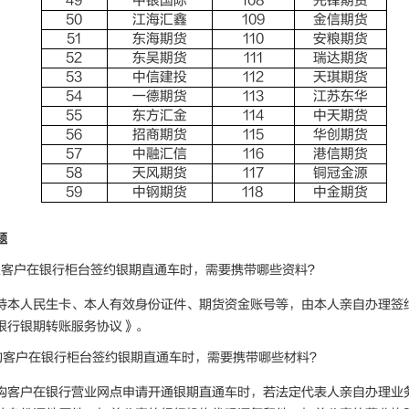
49
中银国际
108
先锋期货
50
江海汇鑫
109
金信期货
51
东海期货
110
安粮期货
52
东吴期货
111
瑞达期货
53
中信建投
112
天琪期货
54
一德期货
113
江苏东华
55
东方汇金
114
中天期货
56
招商期货
115
华创期货
57
中融汇信
116
港信期货
58
天风期货
117
铜冠金源
59
中钢期货
118
中金期货
题
人客户在银行柜台签约银期直通车时，需要携带哪些资料？
持本人民生卡、本人有效身份证件、期货资金账号等，由本人亲自办理签
银行银期转账服务协议》。
构客户在银行柜台签约银期直通车时，需要携带哪些材料？
构客户在银行营业网点申请开通银期直通车时，若法定代表人亲自办理业