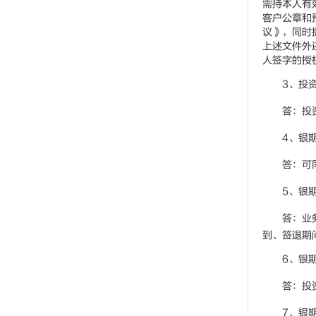
需持本人有
客户公章和
议》，同时
上述文件外
人签字的授
3、投
答：投
4、银
答：可
5、银
答：业
到、签退期
6、银
答：投
7、银