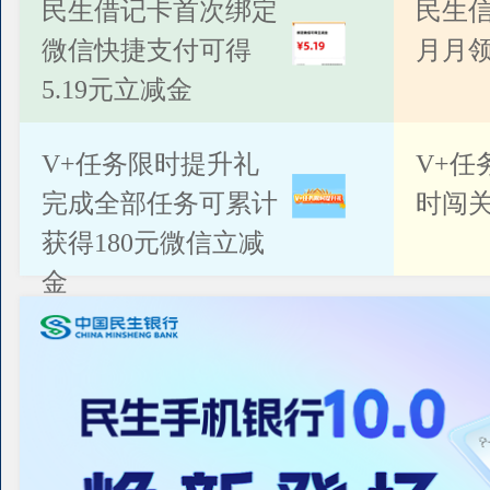
公告
民生借记卡首次绑定
民生
微信快捷支付可得
月月
5.19元立减金
V+任务限时提升礼
V+任
完成全部任务可累计
时闯关
获得180元微信立减
金