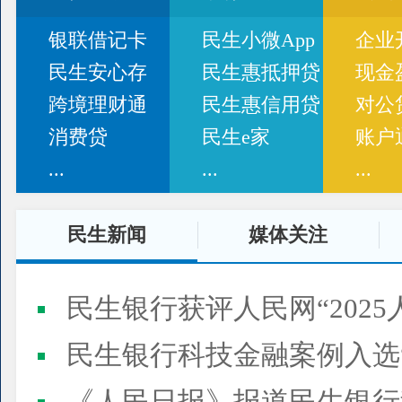
银联借记卡
民生小微App
企业
民生安心存
民生惠抵押贷
现金
跨境理财通
民生惠信用贷
对公
消费贷
民生e家
账户
...
...
...
民生新闻
媒体关注
民生银行获评人民网“2025
民生银行科技金融案例入选“2025人民