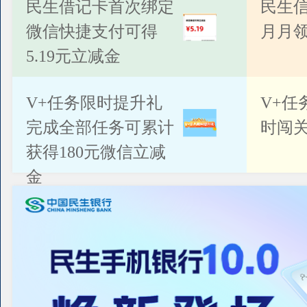
公告
民生借记卡首次绑定
民生
微信快捷支付可得
月月
5.19元立减金
V+任务限时提升礼
V+任
完成全部任务可累计
时闯关
获得180元微信立减
金