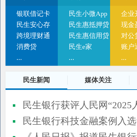
银联借记卡
民生小微App
企业
民生安心存
民生惠抵押贷
现金
跨境理财通
民生惠信用贷
对公
消费贷
民生e家
账户
...
...
...
民生新闻
媒体关注
民生银行获评人民网“2025
民生银行科技金融案例入选“2025人民