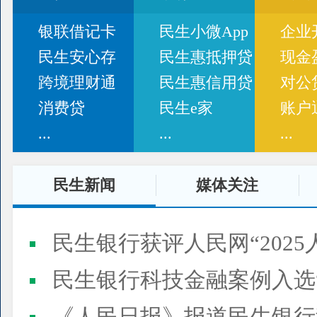
银联借记卡
民生小微App
企业
民生安心存
民生惠抵押贷
现金
跨境理财通
民生惠信用贷
对公
消费贷
民生e家
账户
...
...
...
民生新闻
媒体关注
民生银行获评人民网“2025
民生银行科技金融案例入选“2025人民