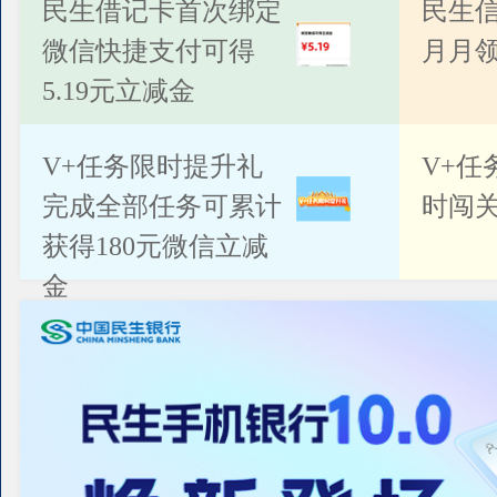
公告
民生借记卡首次绑定
民生
微信快捷支付可得
月月
5.19元立减金
V+任务限时提升礼
V+任
完成全部任务可累计
时闯关
获得180元微信立减
金