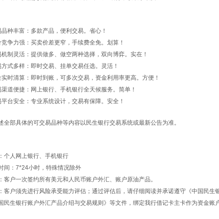
品种丰富：多款产品，便利交易。省心！
竞争力强：买卖价差更窄，手续费全免。划算！
制灵活：提供做多、做空两种选择，双向博弈。实在！
方式多样：即时交易、挂单交易任选。灵活！
时清算：即时到账，可多次交易，资金利用率更高。方便！
渠道便捷：网上银行、手机银行全天候服务。简单！
平台安全：专业系统设计，交易有保障。安全！
全部具体的可交易品种等内容以民生银行交易系统或最新公告为准。
个人网上银行、手机银行
：7*24小时，特殊情况除外
客户一次签约所有美元和人民币账户外汇、账户原油产品。
户须先进行风险承受能力评估；通过评估后，请仔细阅读并承诺遵守《中国民生
国民生银行账户外汇产品介绍与交易规则》等文件，绑定我行借记卡主卡作为资金账