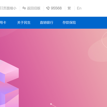
页面缩小
返回旧版
95568
繁
En
用卡
关于民生
直销银行
存款保险