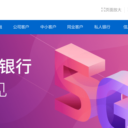
页面放大
融
公司客户
中小客户
同业客户
私人银行
信