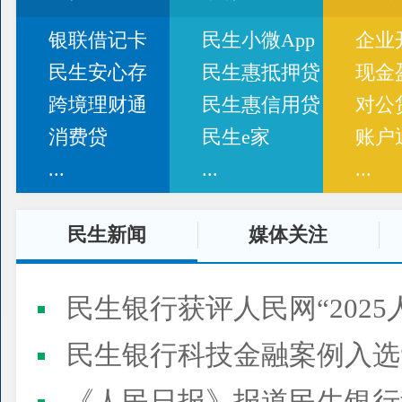
银联借记卡
民生小微App
企业
民生安心存
民生惠抵押贷
现金
跨境理财通
民生惠信用贷
对公
消费贷
民生e家
账户
...
...
...
民生新闻
媒体关注
民生银行获评人民网“2025
民生银行科技金融案例入选“2025人民