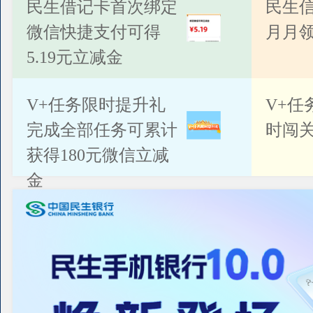
公告
民生借记卡首次绑定
民生
微信快捷支付可得
月月
5.19元立减金
V+任务限时提升礼
V+任
完成全部任务可累计
时闯关
获得180元微信立减
金