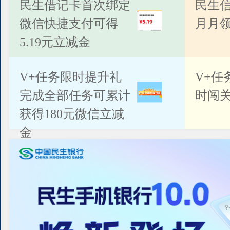
公告
民生借记卡首次绑定
民生
微信快捷支付可得
月月
5.19元立减金
V+任务限时提升礼
V+任
完成全部任务可累计
时闯关
获得180元微信立减
金