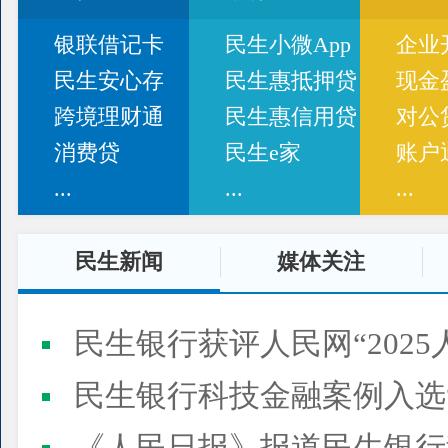
银联借记卡
民生小微App
企业
民生安心存
民生惠抵押贷
现金
跨境理财通
民生惠信用贷
对公
消费贷
民生e家
账户
...
...
...
民生新闻
媒体关注
民生银行获评人民网“2025
民生银行科技金融案例入选“2025人民