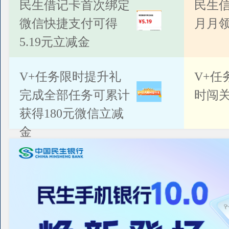
公告
民生借记卡首次绑定
民生
微信快捷支付可得
月月
5.19元立减金
V+任务限时提升礼
V+任
完成全部任务可累计
时闯关
获得180元微信立减
金