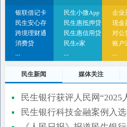
银联借记卡
民生小微App
企业
民生安心存
民生惠抵押贷
现金
跨境理财通
民生惠信用贷
对公
消费贷
民生e家
账户
...
...
...
民生新闻
媒体关注
民生银行获评人民网“2025
民生银行科技金融案例入选“2025人民