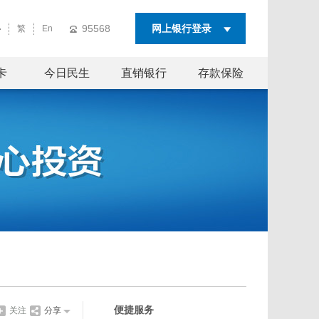
95568
网上银行登录
繁
En
卡
今日民生
直销银行
存款保险
便捷服务
关注
分享