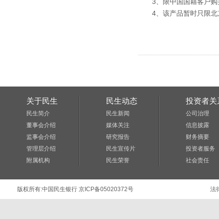
3、限中国国籍客户购
4、该产品暂时只限北京
关于民生
民生动态
投资者关
民生简介
民生新闻
公司治理
董事会介绍
媒体关注
信息披露
监事会介绍
研究报告
财务摘要
管理层介绍
民生宣传片
投资者服务
附属机构
民生荣誉
社会责任
版权所有:
中国民生银行
京ICP备05020372号
法