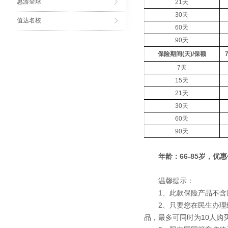
惠游全球
21天
30天
值达名校
60天
90天
保险期间(天)/保额
7天
15天
21天
30天
60天
90天
年龄：66-85岁，优
温馨提示：
1、此款保险产品不含医
2、只要您在民生办理结
品，最多可同时为10人购