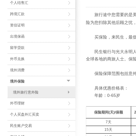
个人结售汇
跨境汇款
旅行途中您需要的是
险为您扫除其他后顾之忧
资信证明
出境保函
买保险，来民生，最低
留学贷款
民生银行与光大永明人寿
全球各地的商旅人士。保险
外币兑换
境外消费
保险保障范围包括意外
境外保险
具体优惠价格表：
境外旅行意外险
年龄：0-65岁
外币理财
保险期间(天)/保额
个人买盘外汇买卖
7天
民生账户交易
15天