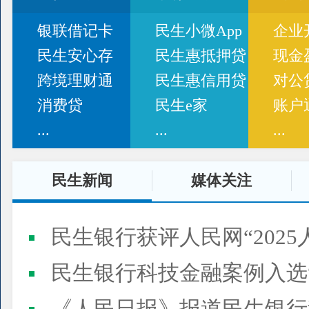
银联借记卡
民生小微App
企业
民生安心存
民生惠抵押贷
现金
跨境理财通
民生惠信用贷
对公
消费贷
民生e家
账户
...
...
...
民生新闻
媒体关注
民生银行获评人民网“2025
民生银行科技金融案例入选“2025人民