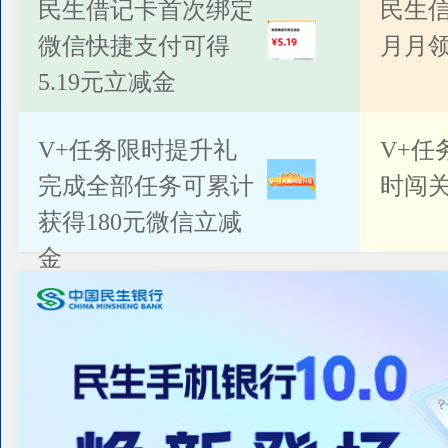
公告
民生借记卡首次绑定
民生
微信快捷支付可得
月月
5.19元立减金
V+任务限时提升礼
V+任
完成全部任务可累计
时闯关
获得180元微信立减
金