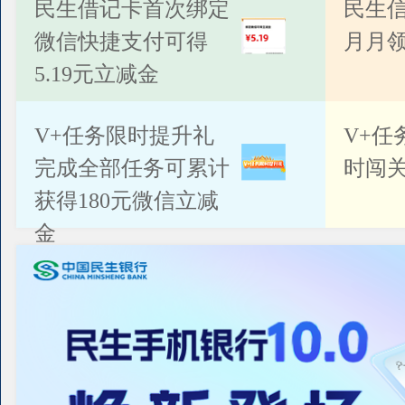
公告
民生借记卡首次绑定
民生
微信快捷支付可得
月月
5.19元立减金
V+任务限时提升礼
V+任
完成全部任务可累计
时闯关
获得180元微信立减
金