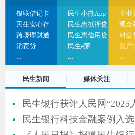
银联借记卡
民生小微App
企业
民生安心存
民生惠抵押贷
现金
跨境理财通
民生惠信用贷
对公
消费贷
民生e家
账户
...
...
...
民生新闻
媒体关注
民生银行获评人民网“2025
民生银行科技金融案例入选“2025人民