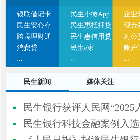
银联借记卡
民生小微App
企业
民生安心存
民生惠抵押贷
现金
跨境理财通
民生惠信用贷
对公
消费贷
民生e家
账户
...
...
...
民生新闻
媒体关注
民生银行获评人民网“2025
民生银行科技金融案例入选“2025人民