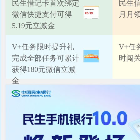
公告
民生借记卡首次绑定
民生
微信快捷支付可得
月月
5.19元立减金
V+任务限时提升礼
V+任
完成全部任务可累计
时闯关
获得180元微信立减
金